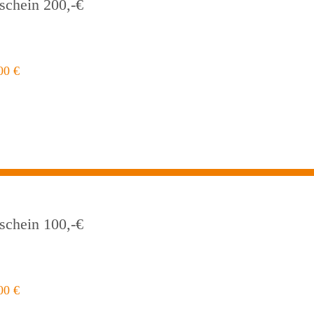
schein 200,-€
,00
€
schein 100,-€
,00
€