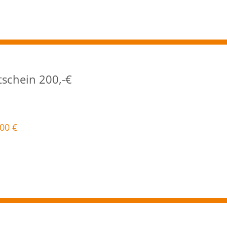
schein 200,-€
,00
€