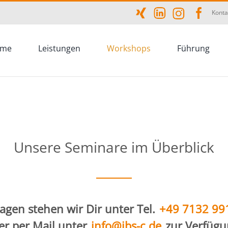
Konta
me
Leistungen
Workshops
Führung
Unsere Seminare im Überblick
ragen stehen wir Dir unter Tel.
+49 7132 99
er per Mail unter
info@ibs-c.de
zur Verfügu