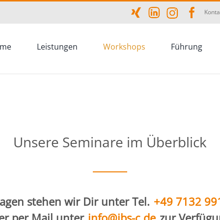
Konta
me
Leistungen
Workshops
Führung
Unsere Seminare im Überblick
ragen stehen wir Dir unter Tel.
+49 7132 99
er per Mail unter
info@ibs-c.de
zur Verfügu